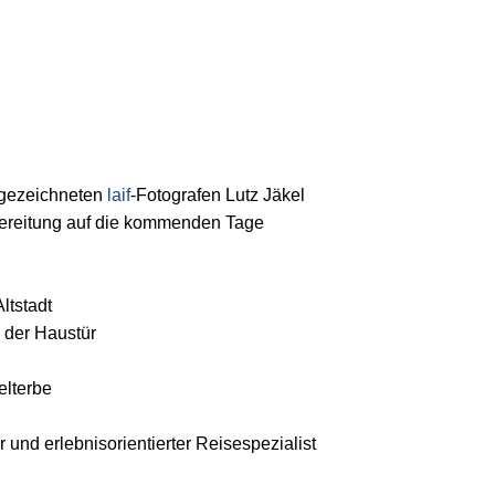
sgezeichneten
laif
-Fotografen Lutz Jäkel
bereitung auf die kommenden Tage
Altstadt
r der Haustür
lterbe
er und erlebnisorientierter Reisespezialist