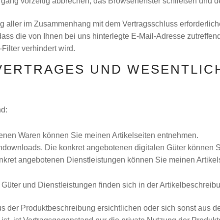
organg vorzeitig abbrechen, das Browserfenster schließen und 
g aller im Zusammenhang mit dem Vertragsschluss erforderliche
dass die von Ihnen bei uns hinterlegte E-Mail-Adresse zutreffen
ilter verhindert wird.
 VERTRAGES UND WESENTLIC
nd:
tenen Waren können Sie meinen Artikelseiten entnehmen.
endownloads. Die konkret angebotenen digitalen Güter können 
onkret angebotenen Dienstleistungen können Sie meinen Artike
Güter und Dienstleistungen finden sich in der Artikelbeschreib
e aus der Produktbeschreibung ersichtlichen oder sich sonst a