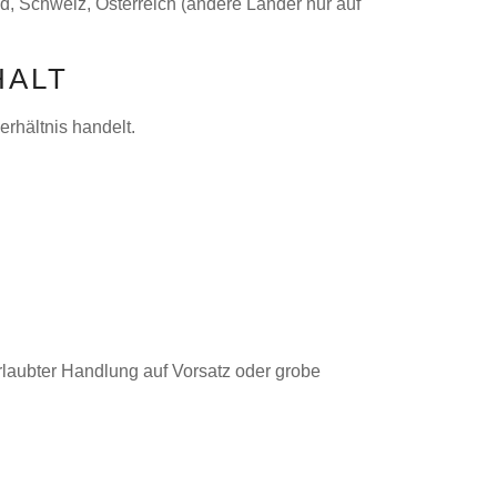
d, Schweiz, Österreich (andere Länder nur auf
HALT
rhältnis handelt.
rlaubter Handlung auf Vorsatz oder grobe