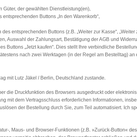
 Güter, der gewählten Dienstleistung(en),
s entsprechenden Buttons „In den Warenkorb“,
 des entsprechenden Buttons (z.B. „Weiter zur Kasse“, „Weiter zu
en, Auswahl der Zahlungsart, Bestätigung der AGB und Widerru
 Buttons „Jetzt kaufen“. Dies stellt Ihre verbindliche Bestellun
ätestens nach zwei Werktagen (in der Regel am Bestelltag) an
ag mit Lutz Jäkel / Berlin, Deutschland zustande.
ber die Druckfunktion des Browsers ausgedruckt oder elektroni
g mit dem Vertragsschluss erforderlichen Informationen, insbe
uslösen der Bestellung durch Sie, zum Teil automatisiert. Ich s
tatur-, Maus- und Browser-Funktionen (z.B. »Zurück-Button« de