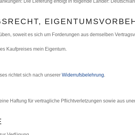
änkungen: Die Lieferung erfolgt in folgende Länder: Deutschlan
GSRECHT, EIGENTUMSVORBE
üben, soweit es sich um Forderungen aus demselben Vertragsve
 des Kaufpreises mein Eigentum.
ses richtet sich nach unserer
Widerrufsbelehrung
.
ne Haftung für vertragliche Pflichtverletzungen sowie aus une
E
zur Verfügung.