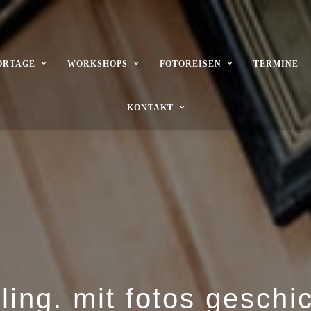
ORTAGE
WORKSHOPS
FOTOREISEN
TERMINE
KONTAKT
lling. mit fotos gesch