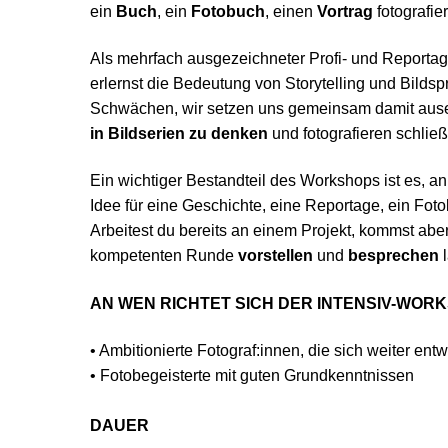
ein
Buch
, ein
Fotobuch
, einen
Vortrag
fotografie
Als mehrfach ausgezeichneter Profi- und Reportage
erlernst die Bedeutung von Storytelling und Bildsp
Schwächen, wir setzen uns gemeinsam damit ausei
in Bildserien zu denken
und fotografieren schließl
Ein wichtiger Bestandteil des Workshops ist es, 
Idee für eine Geschichte, eine Reportage, ein Fot
Arbeitest du bereits an einem Projekt, kommst aber
kompetenten Runde
vorstellen
und
besprechen
l
AN WEN RICHTET SICH DER INTENSIV-WOR
• Ambitionierte Fotograf:innen, die sich weiter ent
• Fotobegeisterte mit guten Grundkenntnissen
DAUER