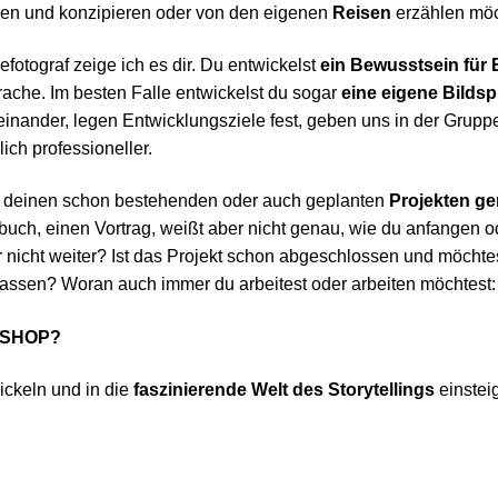
ren und konzipieren oder von den eigenen
Reisen
erzählen mö
fotograf zeige ich es dir. Du entwickelst
ein Bewusstsein für 
rache. Im besten Falle entwickelst du sogar
eine eigene Bilds
nander, legen Entwicklungsziele fest, geben uns in der Grupp
ich professioneller.
an deinen schon bestehenden oder auch geplanten
Projekten ge
obuch, einen Vortrag, weißt aber nicht genau, wie du anfangen 
 nicht weiter? Ist das Projekt schon abgeschlossen und möchtes
assen? Woran auch immer du arbeitest oder arbeiten möchtest: 
KSHOP?
wickeln und in die
faszinierende Welt des Storytellings
einstei