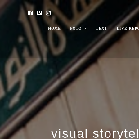
HOME
FOTO
TEXT
LIVE-REP
visual storyte