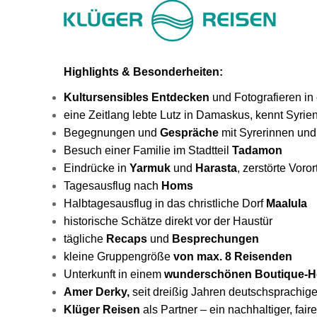
Highlights & Besonderheiten:
Kultursensibles Entdecken
und Fotografieren in
eine Zeitlang lebte Lutz in Damaskus, kennt Syrien
Begegnungen und
Gespräche
mit Syrerinnen und
Besuch einer Familie im Stadtteil
Tadamon
Eindrücke in
Yarmuk
und
Harasta
, zerstörte Vor
Tagesausflug nach
Homs
Halbtagesausflug in das christliche Dorf
Maalula
historische Schätze direkt vor der Haustür
tägliche
Recaps
und
Besprechungen
kleine Gruppengröße
von max. 8 Reisenden
Unterkunft in einem
wunderschönen Boutique-H
Amer Derky,
seit dreißig Jahren deutschsprachiger
Klüger Reisen
als Partner – ein nachhaltiger, fair