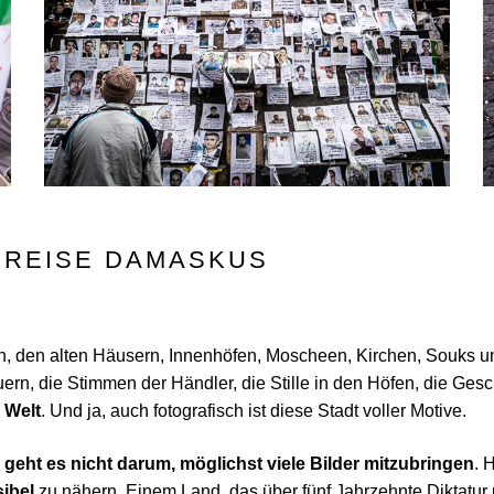
OREISE DAMASKUS
n, den alten Häusern, Innenhöfen, Moscheen, Kirchen, Souks 
ern, die Stimmen der Händler, die Stille in den Höfen, die Ge
 Welt
. Und ja, auch fotografisch ist diese Stadt voller Motive.
e
geht es nicht darum, möglichst viele Bilder mitzubringen
. 
sibel
zu nähern. Einem Land, das über fünf Jahrzehnte Diktatur u