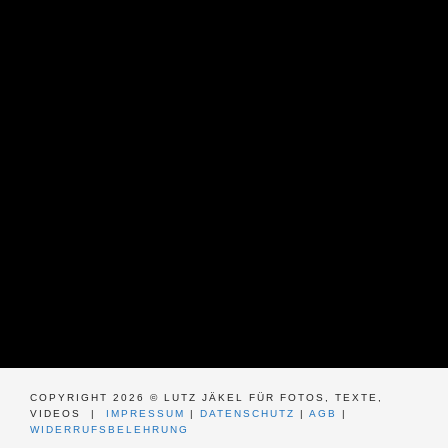
COPYRIGHT 2026 © LUTZ JÄKEL FÜR FOTOS, TEXTE,
VIDEOS |
IMPRESSUM
|
DATENSCHUTZ
|
AGB
|
WIDERRUFSBELEHRUNG