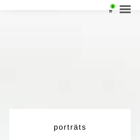
0
porträts