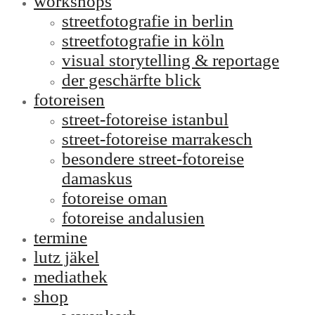
workshops
streetfotografie in berlin
streetfotografie in köln
visual storytelling & reportage
der geschärfte blick
fotoreisen
street-fotoreise istanbul
street-fotoreise marrakesch
besondere street-fotoreise
damaskus
fotoreise oman
fotoreise andalusien
termine
lutz jäkel
mediathek
shop