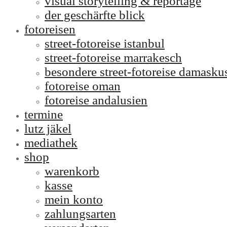
visual storytelling & reportage
der geschärfte blick
fotoreisen
street-fotoreise istanbul
street-fotoreise marrakesch
besondere street-fotoreise damasku
fotoreise oman
fotoreise andalusien
termine
lutz jäkel
mediathek
shop
warenkorb
kasse
mein konto
zahlungsarten