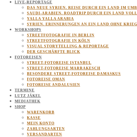
LIVE-REPORTAGE
DAS NEUE SYRIEN. REISE DURCH EIN LAND IM UM
SAUDI-ARABIEN. ROADTRIP DURCH EIN LAND VOL
YALLA YALLA ARABIA
SYRIEN. ERINNERUNGEN AN EIN LAND OHNE KRIE
WORKSHOPS
STREETFOTOGRAFIE IN BERLIN
STREETFOTOGRAFIE IN KÖLN
VISUAL STORYTELLING & REPORTAGE
DER GESCHÄRFTE BLICK
FOTOREISEN
STREET-FOTOREISE ISTANBUL
STREET-FOTOREISE MARRAKESCH
BESONDERE STREET-FOTOREISE DAMASKUS
FOTOREISE OMAN
FOTOREISE ANDALUSIEN
TERMINE
LUTZ JÄKEL
MEDIATHEK
SHOP
WARENKORB
KASSE
MEIN KONTO
ZAHLUNGSARTEN
VERSANDARTEN