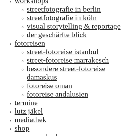
workshops
streetfotografie in berlin
streetfotografie in köln
visual storytelling & reportage
der geschärfte blick
fotoreisen
street-fotoreise istanbul
street-fotoreise marrakesch
besondere street-fotoreise
damaskus
fotoreise oman
fotoreise andalusien
termine
lutz jäkel
mediathek
shop