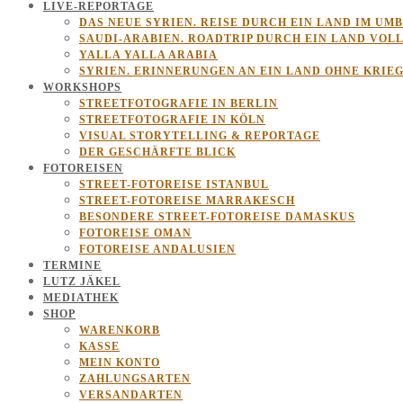
LIVE-REPORTAGE
DAS NEUE SYRIEN. REISE DURCH EIN LAND IM UM
SAUDI-ARABIEN. ROADTRIP DURCH EIN LAND VOL
YALLA YALLA ARABIA
SYRIEN. ERINNERUNGEN AN EIN LAND OHNE KRIE
WORKSHOPS
STREETFOTOGRAFIE IN BERLIN
STREETFOTOGRAFIE IN KÖLN
VISUAL STORYTELLING & REPORTAGE
DER GESCHÄRFTE BLICK
FOTOREISEN
STREET-FOTOREISE ISTANBUL
STREET-FOTOREISE MARRAKESCH
BESONDERE STREET-FOTOREISE DAMASKUS
FOTOREISE OMAN
FOTOREISE ANDALUSIEN
TERMINE
LUTZ JÄKEL
MEDIATHEK
SHOP
WARENKORB
KASSE
MEIN KONTO
ZAHLUNGSARTEN
VERSANDARTEN