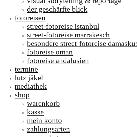
visual storytelling & reportage
der geschärfte blick
fotoreisen
street-fotoreise istanbul
street-fotoreise marrakesch
besondere street-fotoreise damasku
fotoreise oman
fotoreise andalusien
termine
lutz jäkel
mediathek
shop
warenkorb
kasse
mein konto
zahlungsarten