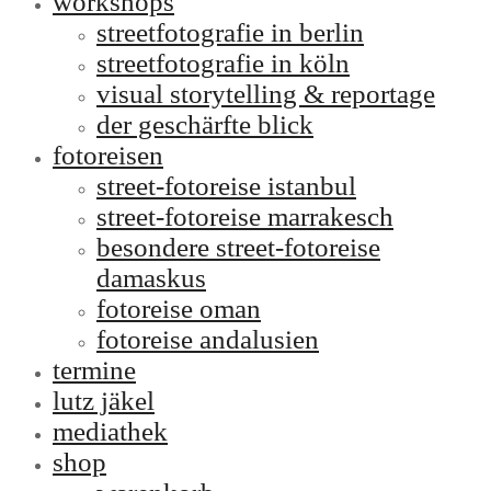
workshops
streetfotografie in berlin
streetfotografie in köln
visual storytelling & reportage
der geschärfte blick
fotoreisen
street-fotoreise istanbul
street-fotoreise marrakesch
besondere street-fotoreise
damaskus
fotoreise oman
fotoreise andalusien
termine
lutz jäkel
mediathek
shop