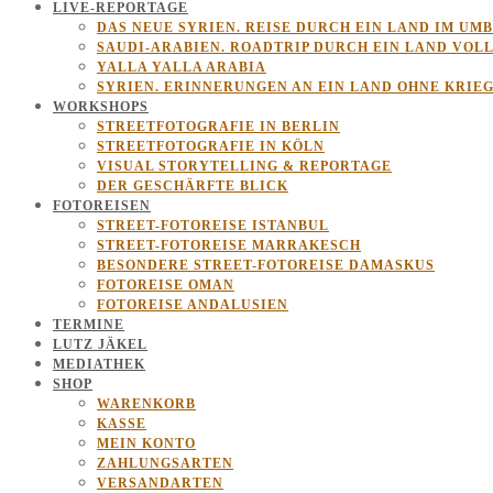
LIVE-REPORTAGE
DAS NEUE SYRIEN. REISE DURCH EIN LAND IM UM
SAUDI-ARABIEN. ROADTRIP DURCH EIN LAND VOL
YALLA YALLA ARABIA
SYRIEN. ERINNERUNGEN AN EIN LAND OHNE KRIE
WORKSHOPS
STREETFOTOGRAFIE IN BERLIN
STREETFOTOGRAFIE IN KÖLN
VISUAL STORYTELLING & REPORTAGE
DER GESCHÄRFTE BLICK
FOTOREISEN
STREET-FOTOREISE ISTANBUL
STREET-FOTOREISE MARRAKESCH
BESONDERE STREET-FOTOREISE DAMASKUS
FOTOREISE OMAN
FOTOREISE ANDALUSIEN
TERMINE
LUTZ JÄKEL
MEDIATHEK
SHOP
WARENKORB
KASSE
MEIN KONTO
ZAHLUNGSARTEN
VERSANDARTEN