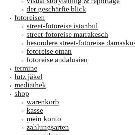
visual storytelling & reportage
der geschärfte blick
fotoreisen
street-fotoreise istanbul
street-fotoreise marrakesch
besondere street-fotoreise damasku
fotoreise oman
fotoreise andalusien
termine
lutz jäkel
mediathek
shop
warenkorb
kasse
mein konto
zahlungsarten