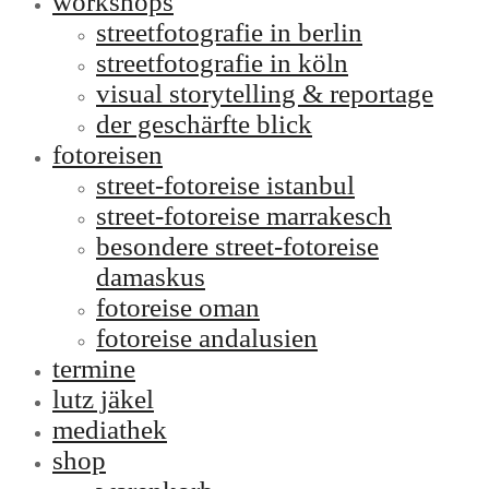
workshops
streetfotografie in berlin
streetfotografie in köln
visual storytelling & reportage
der geschärfte blick
fotoreisen
street-fotoreise istanbul
street-fotoreise marrakesch
besondere street-fotoreise
damaskus
fotoreise oman
fotoreise andalusien
termine
lutz jäkel
mediathek
shop