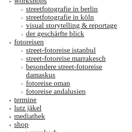
workshops
streetfotografie in berlin
streetfotografie in köln
visual storytelling & reportage
der geschärfte blick
fotoreisen
street-fotoreise istanbul
street-fotoreise marrakesch
besondere street-fotoreise
damaskus
fotoreise oman
fotoreise andalusien
termine
lutz jäkel
mediathek
shop