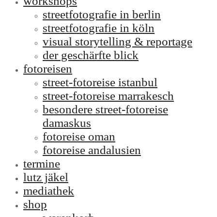
workshops
streetfotografie in berlin
streetfotografie in köln
visual storytelling & reportage
der geschärfte blick
fotoreisen
street-fotoreise istanbul
street-fotoreise marrakesch
besondere street-fotoreise
damaskus
fotoreise oman
fotoreise andalusien
termine
lutz jäkel
mediathek
shop