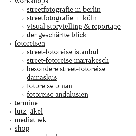
workshops
streetfotografie in berlin
streetfotografie in köln
visual storytelling & reportage
der geschärfte blick
fotoreisen
street-fotoreise istanbul
street-fotoreise marrakesch
besondere street-fotoreise
damaskus
fotoreise oman
fotoreise andalusien
termine
lutz jäkel
mediathek
shop