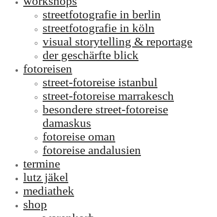
workshops
streetfotografie in berlin
streetfotografie in köln
visual storytelling & reportage
der geschärfte blick
fotoreisen
street-fotoreise istanbul
street-fotoreise marrakesch
besondere street-fotoreise
damaskus
fotoreise oman
fotoreise andalusien
termine
lutz jäkel
mediathek
shop