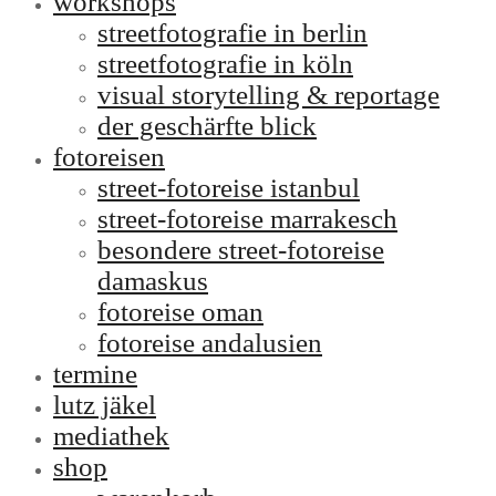
workshops
streetfotografie in berlin
streetfotografie in köln
visual storytelling & reportage
der geschärfte blick
fotoreisen
street-fotoreise istanbul
street-fotoreise marrakesch
besondere street-fotoreise
damaskus
fotoreise oman
fotoreise andalusien
termine
lutz jäkel
mediathek
shop