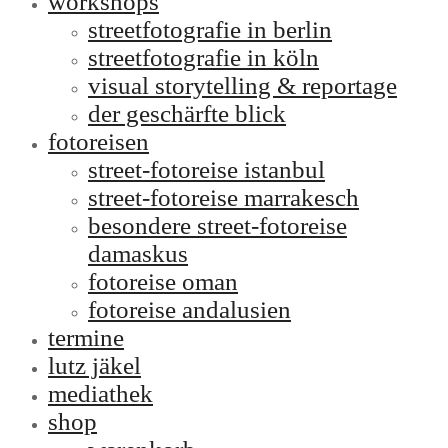
workshops
streetfotografie in berlin
streetfotografie in köln
visual storytelling & reportage
der geschärfte blick
fotoreisen
street-fotoreise istanbul
street-fotoreise marrakesch
besondere street-fotoreise
damaskus
fotoreise oman
fotoreise andalusien
termine
lutz jäkel
mediathek
shop