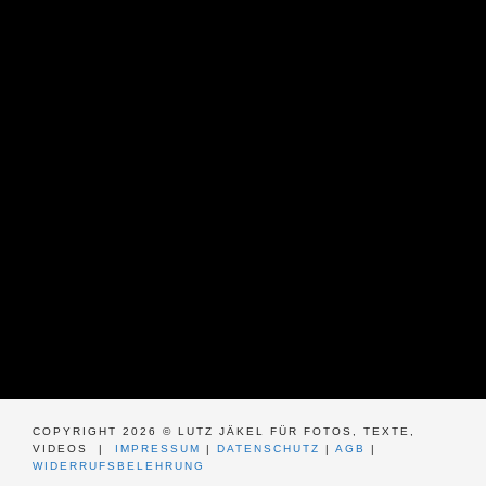
COPYRIGHT 2026 © LUTZ JÄKEL FÜR FOTOS, TEXTE,
VIDEOS |
IMPRESSUM
|
DATENSCHUTZ
|
AGB
|
WIDERRUFSBELEHRUNG