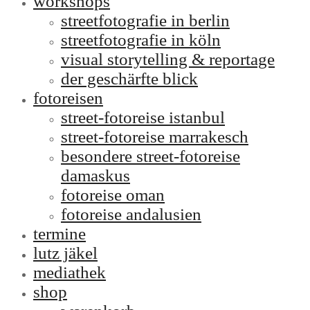
workshops
streetfotografie in berlin
streetfotografie in köln
visual storytelling & reportage
der geschärfte blick
fotoreisen
street-fotoreise istanbul
street-fotoreise marrakesch
besondere street-fotoreise
damaskus
fotoreise oman
fotoreise andalusien
termine
lutz jäkel
mediathek
shop