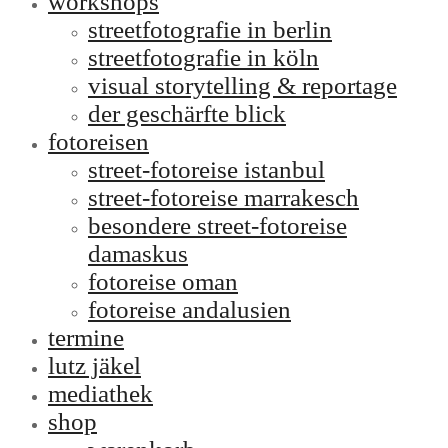
workshops
streetfotografie in berlin
streetfotografie in köln
visual storytelling & reportage
der geschärfte blick
fotoreisen
street-fotoreise istanbul
street-fotoreise marrakesch
besondere street-fotoreise
damaskus
fotoreise oman
fotoreise andalusien
termine
lutz jäkel
mediathek
shop